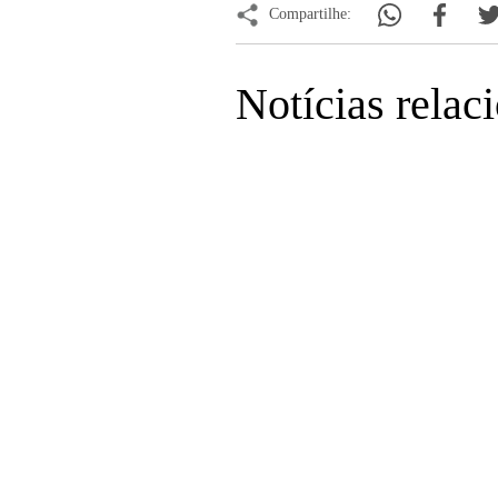
Compartilhe:
Notícias relac
Saúde
Feiras de adoção de pets e vacinação
raiva em Barueri: confira a programa
dezembro