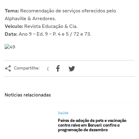
Tema:
Recomendação de serviços oferecidos pelo
Alphaville & Arredores.
Veículo:
Revista Educação & Cia.
Data:
Ano 9 – Ed. 9 – P. 4 e 5 / 72 e 73.
Compartilhe:
(
Notícias relacionadas
Saúde
Feiras de adoção de pets e vacinação
contra raiva em Barueri: confira a
programação de dezembro