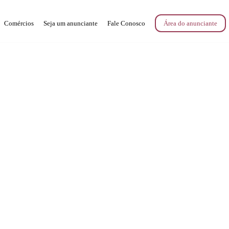
Comércios
Seja um anunciante
Fale Conosco
Área do anunciante