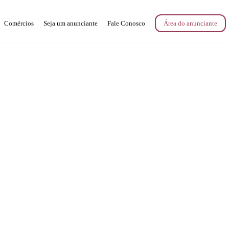
Comércios
Seja um anunciante
Fale Conosco
Área do anunciante