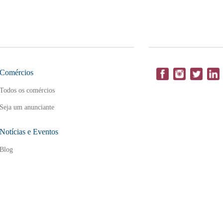
Comércios
Todos os comércios
Seja um anunciante
Notícias e Eventos
Blog
 produtos e serviços em Alphaville, Tamboré, Barueri, Santana de Parnaíba, São