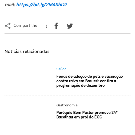
mail:
https://bit.ly/2M4XhD2
Compartilhe:
(
Notícias relacionadas
Saúde
Feiras de adoção de pets e vacinação
contra raiva em Barueri: confira a
programação de dezembro
Gastronomia
Paróquia Bom Pastor promove 24º
Bacalhau em prol do ECC