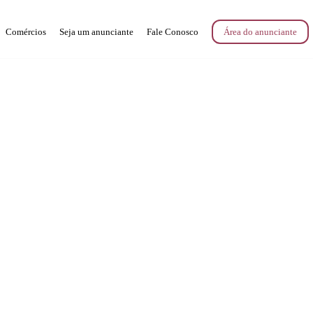
Comércios
Seja um anunciante
Fale Conosco
Área do anunciante