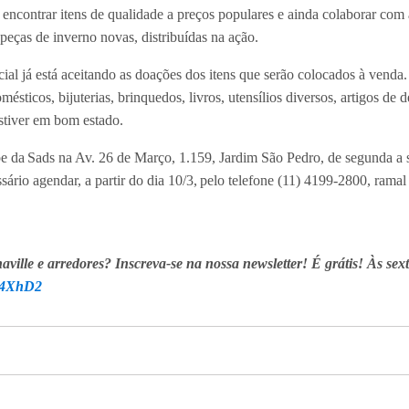
el encontrar itens de qualidade a preços populares e ainda colaborar c
peças de inverno novas, distribuídas na ação.
al já está aceitando as doações dos itens que serão colocados à venda.
mésticos, bijuterias, brinquedos, livros, utensílios diversos, artigos de 
estiver em bom estado.
ipe da Sads na Av. 26 de Março, 1.159, Jardim São Pedro, de segunda a 
ssário agendar, a partir do dia 10/3, pelo telefone (11) 4199-2800, ramal
ville e arredores? Inscreva-se na nossa newsletter! É grátis! Às sex
2M4XhD2