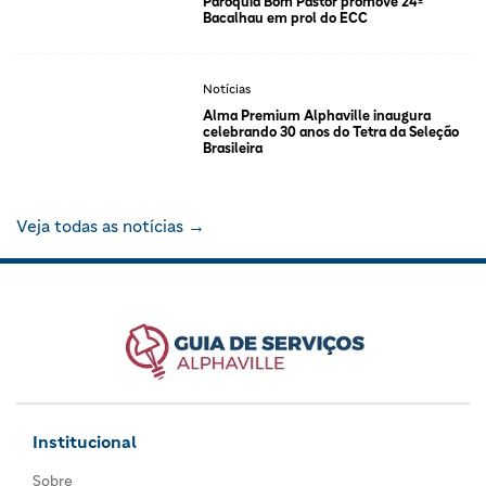
Paróquia Bom Pastor promove 24º
Bacalhau em prol do ECC
Notícias
Alma Premium Alphaville inaugura
celebrando 30 anos do Tetra da Seleção
Brasileira
Veja todas as notícias →
Institucional
Sobre