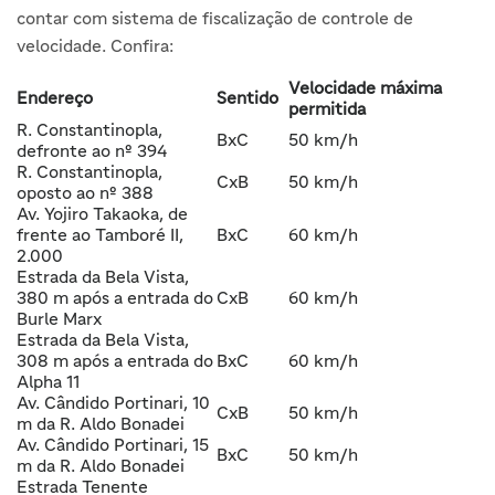
contar com sistema de fiscalização de controle de
velocidade. Confira:
Velocidade máxima
Endereço
Sentido
permitida
R. Constantinopla,
BxC
50 km/h
defronte ao nº 394
R. Constantinopla,
CxB
50 km/h
oposto ao nº 388
Av. Yojiro Takaoka, de
frente ao Tamboré II,
BxC
60 km/h
2.000
Estrada da Bela Vista,
380 m após a entrada do
CxB
60 km/h
Burle Marx
Estrada da Bela Vista,
308 m após a entrada do
BxC
60 km/h
Alpha 11
Av. Cândido Portinari, 10
CxB
50 km/h
m da R. Aldo Bonadei
Av. Cândido Portinari, 15
BxC
50 km/h
m da R. Aldo Bonadei
Estrada Tenente