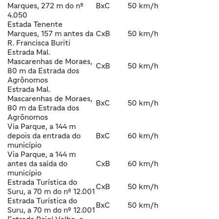
Marques, 272 m do nº
BxC
50 km/h
4.050
Estada Tenente
Marques, 157 m antes da
CxB
50 km/h
R. Francisca Buriti
Estrada Mal.
Mascarenhas de Moraes,
CxB
50 km/h
80 m da Estrada dos
Agrônomos
Estrada Mal.
Mascarenhas de Moraes,
BxC
50 km/h
80 m da Estrada dos
Agrônomos
Via Parque, a 144 m
depois da entrada do
BxC
60 km/h
município
Via Parque, a 144 m
antes da saída do
CxB
60 km/h
município
Estrada Turística do
CxB
50 km/h
Suru, a 70 m do nº 12.001
Estrada Turística do
BxC
50 km/h
Suru, a 70 m do nº 12.001
Estrada Paiol Velho, a