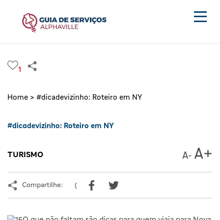
1
Home >
#dicadevizinho: Roteiro em NY
#dicadevizinho: Roteiro em NY
TURISMO
Compartilhe:
(
O que não faltam são dicas para quem viaja para Nova