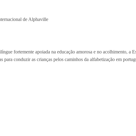
língue fortemente apoiada na educação amorosa e no acolhimento, a Esc
as para conduzir as crianças pelos caminhos da alfabetização em portug
essoais, desenvolver as habilidades de relacionamento e estimular a au
 grupo e a construção coletiva e compartilhada do conhecimento.
mpresarial 18 do Forte – Alphaville