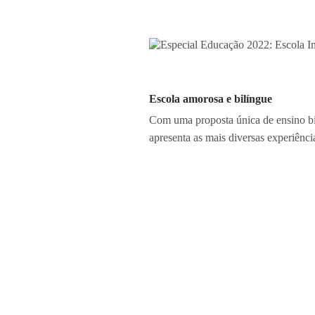
Escola amorosa e bilíngue
Com uma proposta única de ensino bi
apresenta as mais diversas experiênci
Além de aprimorar as relações interp
colaborativo incentiva o trabalho em
Escola Internacional de Alphaville
Av. Copacabana, 624 – Condomínio E
Tel.:
(11) 4134-6686