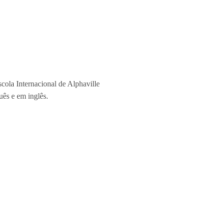
ola Internacional de Alphaville
uês e em inglês.
tonomia dos alunos, seu ambiente