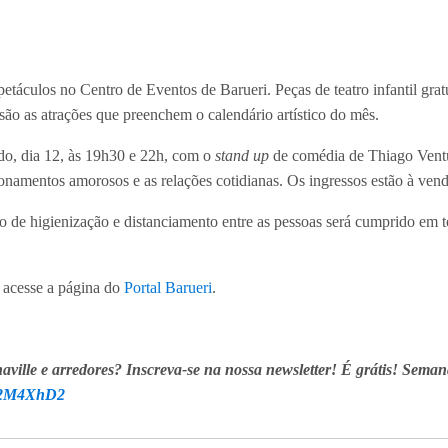
táculos no Centro de Eventos de Barueri. Peças de teatro infantil gratu
s são as atrações que preenchem o calendário artístico do mês.
do, dia 12, às 19h30 e 22h, com o
stand up
de comédia de Thiago Ventu
ionamentos amorosos e as relações cotidianas. Os ingressos estão à vend
rio de higienização e distanciamento entre as pessoas será cumprido em t
 acesse a página do
Portal Barueri
.
aville e arredores? Inscreva-se na nossa newsletter! É grátis! Seman
ly/2M4XhD2