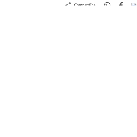
Compartilhe:
Notícias relac
Saúde
Feiras de adoção de pets e vacinação
raiva em Barueri: confira a programa
dezembro