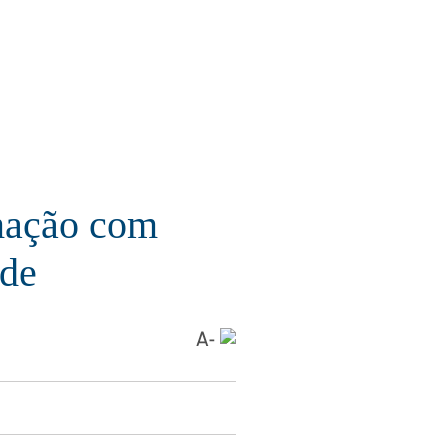
amação com
ade