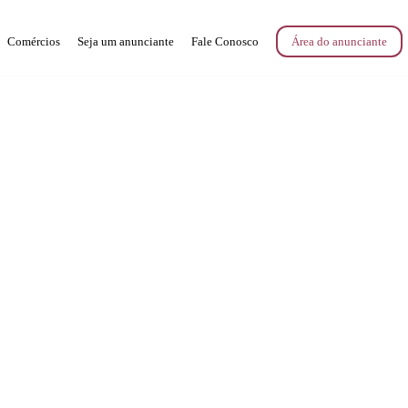
Comércios
Seja um anunciante
Fale Conosco
Área do anunciante