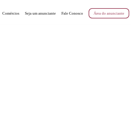
Comércios
Seja um anunciante
Fale Conosco
Área do anunciante