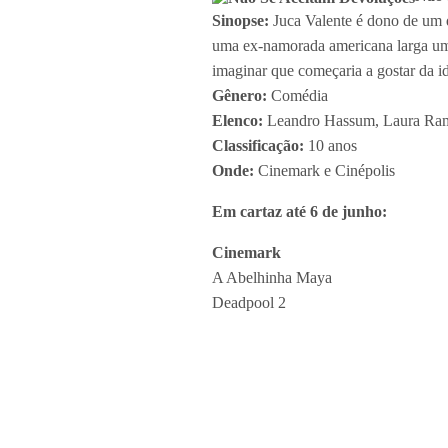
Sinopse:
Juca Valente é dono de um q
uma ex-namorada americana larga um 
imaginar que começaria a gostar da id
Gênero:
Comédia
Elenco:
Leandro Hassum, Laura Ram
Classificação:
10 anos
Onde:
Cinemark e Cinépolis
Em cartaz até 6 de junho:
Cinemark
A Abelhinha Maya
Deadpool 2
Eu Só Posso Imaginar
Gnomeu e Julieta: O Mistério do Jar
Han Solo: Uma História Star Wars
Não Se Aceitam Devoluções
Vingadores: Guerra Infinita