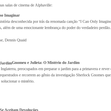
nas salas de cinema de Alphaville:
so Imaginar
 história desconhecida por trás da renomada canção “I Can Only Imagi
as, além de uma emocionante lembrança do poder do verdadeiro perdão.
se, Dennis Quaid
Gnomeu e Julieta: O Mistério do Jardim
nglaterra, preocupados em preparar o jardim para a primavera e rever 
equestrados e recorrem ao gênio da investigação Sherlock Gnomes que,
solucionar o mistério.
Se Aceitam Devoluções