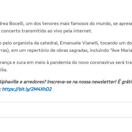
rea Bocelli, um dos tenores mais famosos do mundo, se aprese
concerto transmitido ao vivo pela internet.
o pelo organista da catedral, Emanuele Vianelli, tocando um d
s), em um repertório de obras sagradas, incluindo “Ave Maria
rança e cura em meio à pandemia do novo coronavírus será tr
lia.
lphaville e arredores? Inscreva-se na nossa newsletter! É gráti
:
https://bit.ly/2M4XhD2