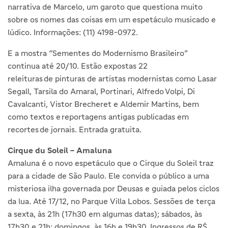
narrativa de Marcelo, um garoto que questiona muito
sobre os nomes das coisas em um espetáculo musicado e
lúdico. Informações: (11) 4198-0972.
E a mostra “Sementes do Modernismo Brasileiro”
continua até 20/10. Estão expostas 22
releituras de pinturas de artistas modernistas como Lasar
Segall, Tarsila do Amaral, Portinari, Alfredo Volpi, Di
Cavalcanti, Vistor Brecheret e Aldemir Martins, bem
como textos e reportagens antigas publicadas em
recortes de jornais. Entrada gratuita.
Cirque du Soleil – Amaluna
Amaluna é o novo espetáculo que o Cirque du Soleil traz
para a cidade de São Paulo. Ele convida o público a uma
misteriosa ilha governada por Deusas e guiada pelos ciclos
da lua. Até 17/12, no Parque Villa Lobos. Sessões de terça
a sexta, às 21h (17h30 em algumas datas); sábados, às
17h30 e 21h; domingos, às 16h e 19h30. Ingressos de R$