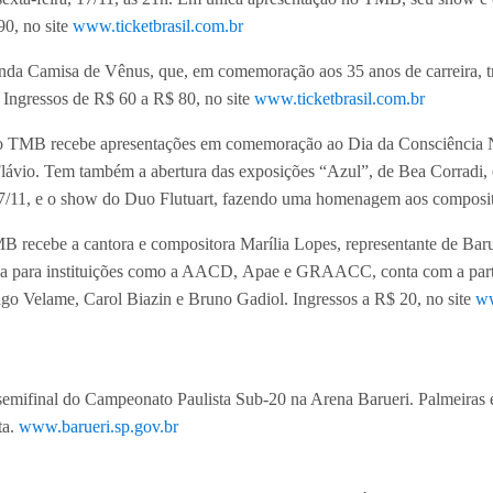
90, no site
www.ticketbrasil.com.br
anda Camisa de Vênus, que, em comemoração aos 35 anos de carreira, tr
. Ingressos de R$ 60 a R$ 80, no site
www.ticketbrasil.com.br
h, o TMB recebe apresentações em comemoração ao Dia da Consciência
ávio. Tem também a abertura das exposições “Azul”, de Bea Corradi, 
 27/11, e o show do Duo Flutuart, fazendo uma homenagem aos compositor
TMB recebe a cantora e compositora Marília Lopes, representante de Ba
ida para instituições como a AACD, Apae e GRAACC, conta com a partic
go Velame, Carol Biazin e Bruno Gadiol. Ingressos a R$ 20, no site
ww
m semifinal do Campeonato Paulista Sub-20 na Arena Barueri. Palmeira
ta.
www.barueri.sp.gov.br