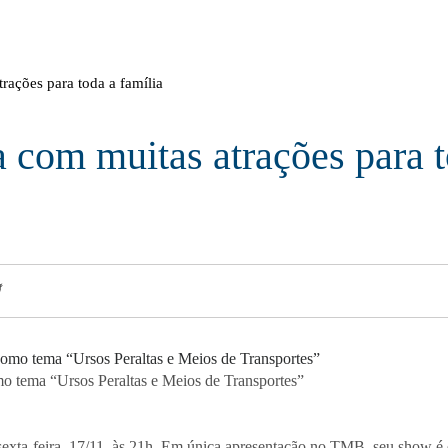
ações para toda a família
com muitas atrações para t
mo tema “Ursos Peraltas e Meios de Transportes”
 sexta-feira, 17/11, às 21h. Em única apresentação no TMB, seu show 