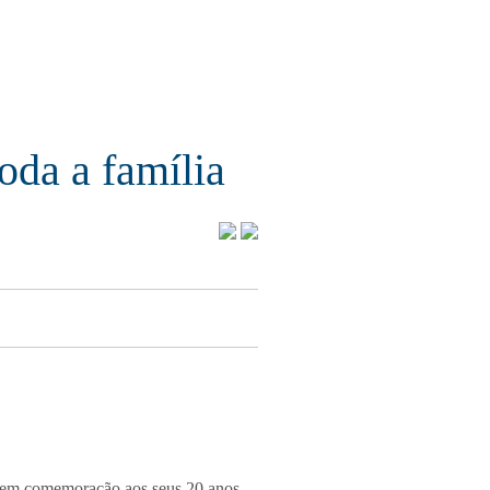
oda a família
é em comemoração aos seus 20 anos