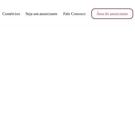
Comércios
Seja um anunciante
Fale Conosco
Área do anunciante