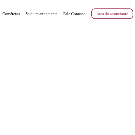
Comércios
Seja um anunciante
Fale Conosco
Área do anunciante