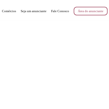
Comércios
Seja um anunciante
Fale Conosco
Área do anunciante