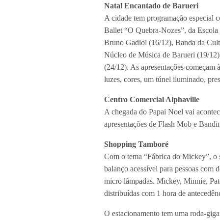
Natal Encantado de Barueri
A cidade tem programação especial co
Ballet “O Quebra-Nozes”, da Escola 
Bruno Gadiol (16/12), Banda da Cultu
Núcleo de Música de Barueri (19/12),
(24/12). As apresentações começam às
luzes, cores, um túnel iluminado, pre
Centro Comercial Alphaville
A chegada do Papai Noel vai acontece
apresentações de Flash Mob e Bandin
Shopping Tamboré
Com o tema “Fábrica do Mickey”, o s
balanço acessível para pessoas com 
micro lâmpadas. Mickey, Minnie, Pate
distribuídas com 1 hora de antecedênc
O estacionamento tem uma roda-gigan