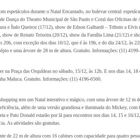
m espetáculos durante o Natal Encantado, no bulevar central: espetác
de Dança do Theatro Municipal de São Paulo e Coral das Oficinas de A
ra e Ítalo Queiroz (17/12), show de Edson Galhardi – Tributo a Elvis 
 show de Renato Teixeira (20/12), show da Família Lima (21/12) e sho
 20h, com exceção dos dias 16/12, que é às 19h, e do dia 24/12, às 2
sépio e uma árvore de 28 m de altura. Gratuito. Informações: (11) 4199
r na Praça das Orquídeas no sábado, 15/12, às 12h. E nos dias 14, 18 
ha Maluca. Gratuito. Informações: (11) 4196-6560.
hopping tem um Natal interativo e mágico, com uma árvore de 12 m de 
deficiência, além de uma versão grandiosa e iluminada do Mickey, com
ta e Pato Donald estarão por lá para encontros nos dias 14, 15 e 16/12
ia. As atividades são gratuitas.
te de 22 m de altura com 16 cabines com capacidade para quatro pess