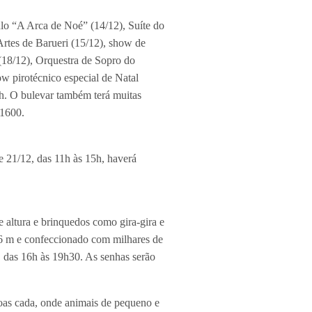
ulo “A Arca de Noé” (14/12), Suíte do
rtes de Barueri (15/12), show de
(18/12), Orquestra de Sopro do
w pirotécnico especial de Natal
2h. O bulevar também terá muitas
-1600.
e 21/12, das 11h às 15h, haverá
altura e brinquedos como gira-gira e
 6 m e confeccionado com milhares de
, das 16h às 19h30. As senhas serão
oas cada, onde animais de pequeno e