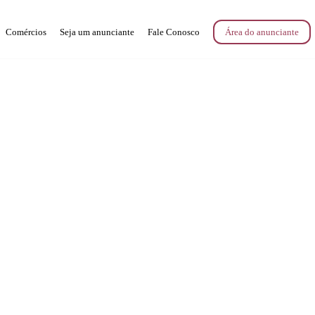
Comércios
Seja um anunciante
Fale Conosco
Área do anunciante