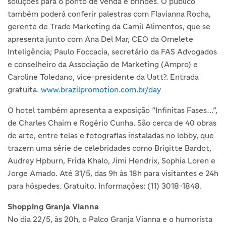
soluções para o ponto de venda e brindes. O público
também poderá conferir palestras com Flavianna Rocha,
gerente de Trade Marketing da Camil Alimentos, que se
apresenta junto com Ana Del Mar, CEO da Omelete
Inteligência; Paulo Foccacia, secretário da FAS Advogados
e conselheiro da Associação de Marketing (Ampro) e
Caroline Toledano, vice-presidente da Uatt?. Entrada
gratuita.
www.brazilpromotion.com.br/day
O hotel também apresenta a exposição “Infinitas Fases…”,
de Charles Chaim e Rogério Cunha. São cerca de 40 obras
de arte, entre telas e fotografias instaladas no lobby, que
trazem uma série de celebridades como Brigitte Bardot,
Audrey Hpburn, Frida Khalo, Jimi Hendrix, Sophia Loren e
Jorge Amado. Até 31/5, das 9h às 18h para visitantes e 24h
para hóspedes. Gratuito. Informações: (11) 3018-1848.
Shopping Granja Vianna
No dia 22/5, às 20h, o Palco Granja Vianna e o humorista