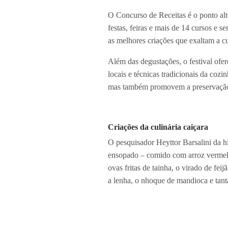
O Concurso de Receitas é o ponto al
festas, feiras e mais de 14 cursos e
as melhores criações que exaltam a culi
Além das degustações, o festival ofer
locais e técnicas tradicionais da coz
mas também promovem a preservação c
Criações da culinária caiçara
O pesquisador Heyttor Barsalini da h
ensopado – comido com arroz vermelho
ovas fritas de tainha, o virado de fe
a lenha, o nhoque de mandioca e tanta
Com 92.980 habitantes e distante 220
atrações para todos os gostos e bolso
todo, são 102 praias.