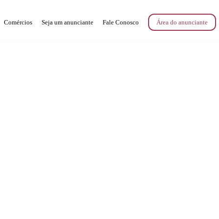
Comércios
Seja um anunciante
Fale Conosco
Área do anunciante