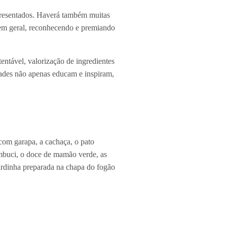
presentados. Haverá também muitas
o em geral, reconhecendo e premiando
entável, valorização de ingredientes
idades não apenas educam e inspiram,
 com garapa, a cachaça, o pato
cambuci, o doce de mamão verde, as
sardinha preparada na chapa do fogão
as praias mais famosas da região, com
tadas (Praia Grande, Tenório). Ao