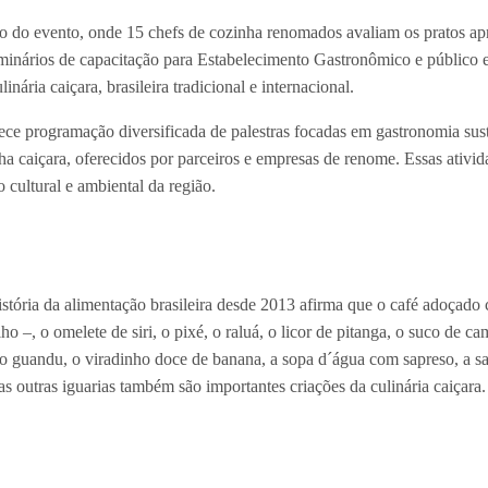
to do evento, onde 15 chefs de cozinha renomados avaliam os pratos a
 seminários de capacitação para Estabelecimento Gastronômico e públic
nária caiçara, brasileira tradicional e internacional.
ece programação diversificada de palestras focadas em gastronomia sust
inha caiçara, oferecidos por parceiros e empresas de renome. Essas ativ
ultural e ambiental da região.
istória da alimentação brasileira desde 2013 afirma que o café adoçado
 –, o omelete de siri, o pixé, o raluá, o licor de pitanga, o suco de 
ijão guandu, o viradinho doce de banana, a sopa d´água com sapreso, a 
s outras iguarias também são importantes criações da culinária caiçara.
 km da capital paulista, a Estância Turística de Ubatuba tem algumas d
s, além de disputadas praias tranquilas (Enseada, Domingas Dias) e agi