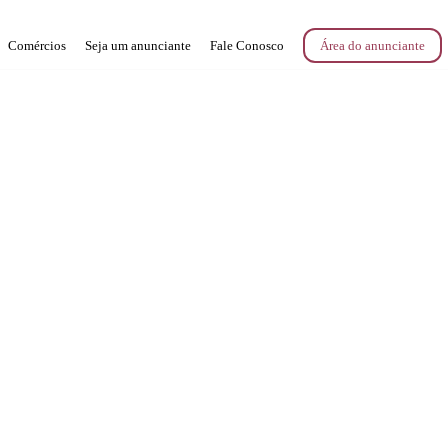
Comércios
Seja um anunciante
Fale Conosco
Área do anunciante