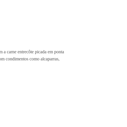
com a carne entrecôte picada em ponta
 com condimentos como alcaparras,
edido dos clientes. Na receita, o filé
enta do reino. Se preferir, é possível
tas rústicas.