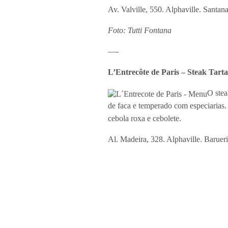
Av. Valville, 550. Alphaville. Santan
Foto: Tutti Fontana
—-
L’Entrecôte de Paris – Steak Tart
O stea
de faca e temperado com especiarias.
cebola roxa e cebolete.
Al. Madeira, 328. Alphaville. Barueri
—
Ville du Vin – Steak Tartare – R$ 
Apesar de o prato não fa
mignon picado na ponta da faca recebe 
pedir que a carne seja levemente sela