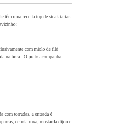
 têm uma receita top de steak tartar.
evizinho:
xclusivamente com miolo de filé
moída na hora. O prato acompanha
da com torradas, a entrada é
aparras, cebola roxa, mostarda dijon e