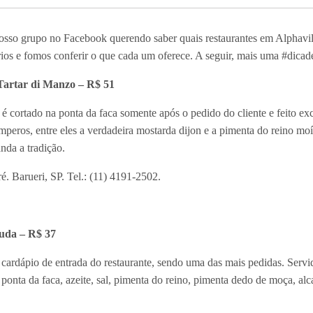
sso grupo no Facebook querendo saber quais restaurantes em Alphaville
os e fomos conferir o que cada um oferece. A seguir, mais uma #dicad
Tartar di Manzo – R$ 51
 é cortado na ponta da faca somente após o pedido do cliente e feito e
emperos, entre eles a verdadeira mostarda dijon e a pimenta do reino 
nda a tradição.
. Barueri, SP. Tel.: (11) 4191-2502.
uda – R$ 37
o cardápio de entrada do restaurante, sendo uma das mais pedidas. Servi
onta da faca, azeite, sal, pimenta do reino, pimenta dedo de moça, alc