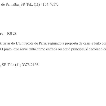
a de Parnaíba, SP. Tel.: (11) 4154-4617.
are – R$ 28
k tartar do L’Entrecôte de Paris, seguindo a proposta da casa, é feito 
 O prato, que serve tanto como entrada ou prato principal, é decorado
, SP. Tel.: (11) 3376-2136.
73
zer parte do cardápio do bistrô, o Ville du Vin prepara o steak tartar a p
alcaparras picadas finamente, azeite, tabasco, mostarda dijon, sal e pim
da. Na mesa, o prato é servido ao molho de mostarda, com salada ou bata