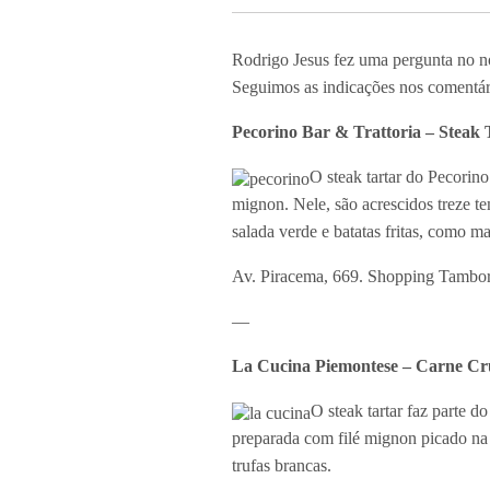
Rodrigo Jesus fez uma pergunta no no
Seguimos as indicações nos comentári
Pecorino Bar & Trattoria – Steak 
O steak tartar do Pecorino
mignon. Nele, são acrescidos treze t
salada verde e batatas fritas, como ma
Av. Piracema, 669. Shopping Tamboré
—
La Cucina Piemontese – Carne Cr
O steak tartar faz parte d
preparada com filé mignon picado na p
trufas brancas.