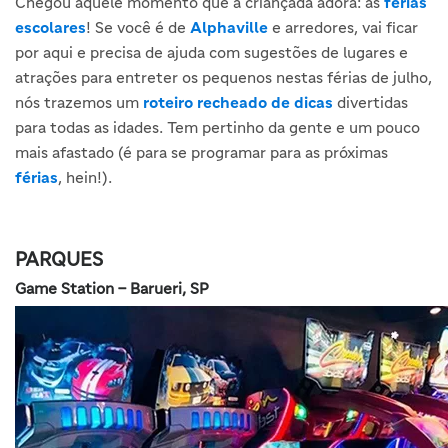
Chegou aquele momento que a criançada adora: as
férias
escolares
! Se você é de
Alphaville
e arredores, vai ficar
por aqui e precisa de ajuda com sugestões de lugares e
atrações para entreter os pequenos nestas férias de julho,
nós trazemos um
roteiro recheado de dicas
divertidas
para todas as idades. Tem pertinho da gente e um pouco
mais afastado (é para se programar para as próximas
férias
, hein!).
PARQUES
Game Station – Barueri, SP