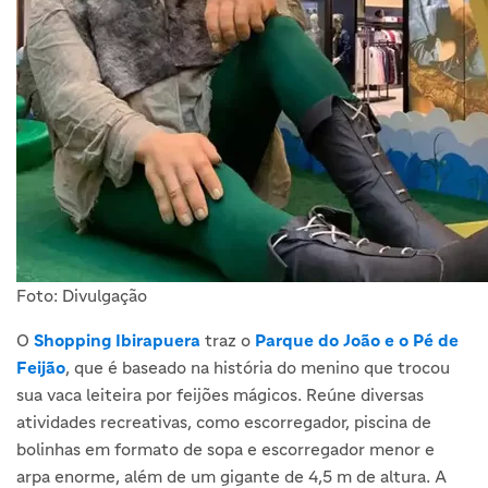
Foto: Divulgação
O
Shopping Ibirapuera
traz o
Parque do João e o Pé de
Feijão
, que é baseado na história do menino que trocou
sua vaca leiteira por feijões mágicos. Reúne diversas
atividades recreativas, como escorregador, piscina de
bolinhas em formato de sopa e escorregador menor e
arpa enorme, além de um gigante de 4,5 m de altura. A