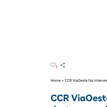
1
Home >
CCR ViaOeste faz interven
CCR ViaOeste