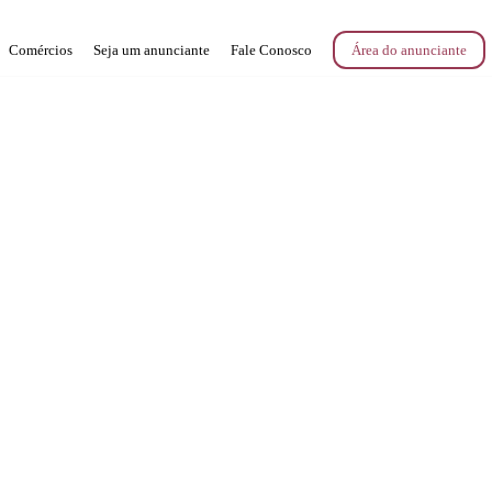
Comércios
Seja um anunciante
Fale Conosco
Área do anunciante