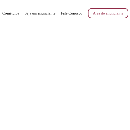
Comércios
Seja um anunciante
Fale Conosco
Área do anunciante