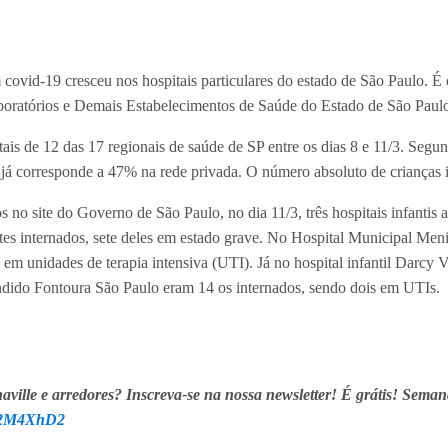
covid-19 cresceu nos hospitais particulares do estado de São Paulo. 
aboratórios e Demais Estabelecimentos de Saúde do Estado de São Paul
is de 12 das 17 regionais de saúde de SP entre os dias 8 e 11/3. Seg
s já corresponde a 47% na rede privada. O número absoluto de crianças 
no site do Governo de São Paulo, no dia 11/3, três hospitais infantis a
ntes internados, sete deles em estado grave. No Hospital Municipal Meni
em unidades de terapia intensiva (UTI). Já no hospital infantil Darcy V
dido Fontoura São Paulo eram 14 os internados, sendo dois em UTIs.
aville e arredores? Inscreva-se na nossa newsletter! É grátis! Seman
ly/2M4XhD2