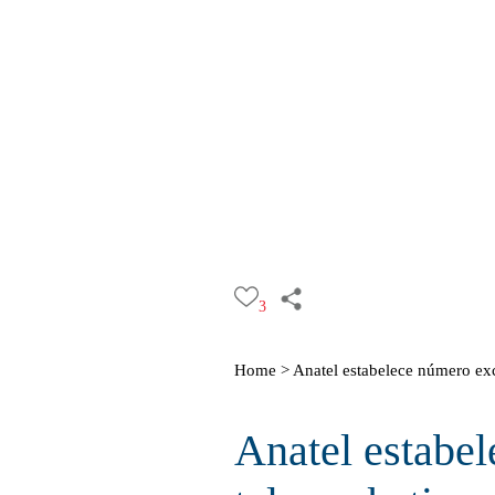
3
Home >
Anatel estabelece número exc
Anatel estabe