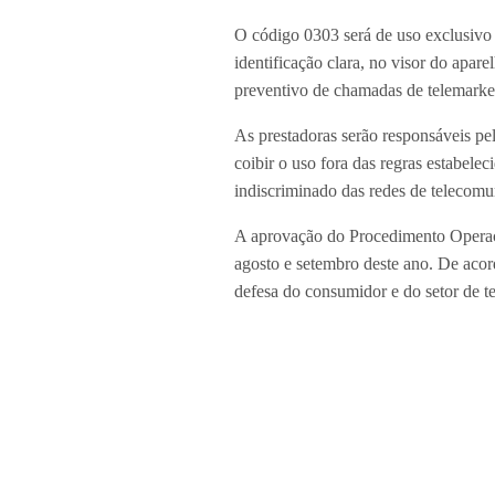
O código 0303 será de uso exclusivo e
identificação clara, no visor do apar
preventivo de chamadas de telemarke
As prestadoras serão responsáveis pe
coibir o uso fora das regras estabel
indiscriminado das redes de telecomun
A aprovação do Procedimento Operaci
agosto e setembro deste ano. De aco
defesa do consumidor e do setor de 
Quer mais dicas e novidades de Alp
destaques do A&A no seu e-mail:
h