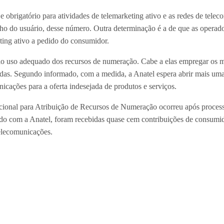
 obrigatório para atividades de telemarketing ativo e as redes de tele
elho do usuário, desse número. Outra determinação é a de que as operado
ting ativo a pedido do consumidor.
lo uso adequado dos recursos de numeração. Cabe a elas empregar os m
ecidas. Segundo informado, com a medida, a Anatel espera abrir mais um
icações para a oferta indesejada de produtos e serviços.
onal para Atribuição de Recursos de Numeração ocorreu após processo 
rdo com a Anatel, foram recebidas quase cem contribuições de consumid
telecomunicações.
haville e arredores? Inscreva-se na nossa newsletter! É grátis! S
ttps://bit.ly/2M4XhD2