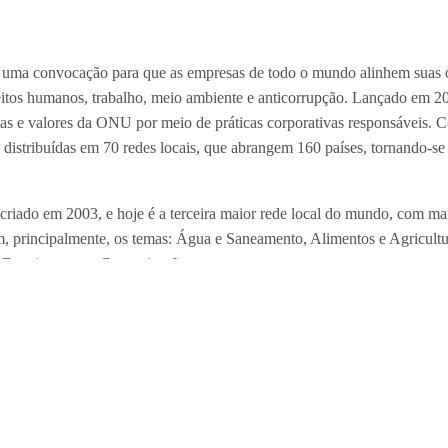
uma convocação para que as empresas de todo o mundo alinhem suas op
ireitos humanos, trabalho, meio ambiente e anticorrupção. Lançado em 2
tas e valores da ONU por meio de práticas corporativas responsáveis. 
distribuídas em 70 redes locais, que abrangem 160 países, tornando-se a
criado em 2003, e hoje é a terceira maior rede local do mundo, com m
, principalmente, os temas: Água e Saneamento, Alimentos e Agricultur
, Engajamento e Comunicação.
aville e arredores? Inscreva-se na nossa newsletter! É grátis! Seman
ly/2M4XhD2