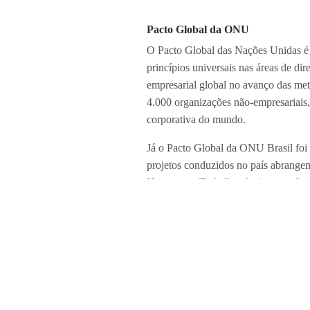
Pacto Global da ONU
O Pacto Global das Nações Unidas é 
princípios universais nas áreas de d
empresarial global no avanço das me
4.000 organizações não-empresariais, 
corporativa do mundo.
Já o Pacto Global da ONU Brasil foi 
projetos conduzidos no país abrangem
Humanos e Trabalho, Anticorrupção
Quer mais dicas e novidades de Alph
do A&A no seu e-mail:
https://bit.
Compartilhe: