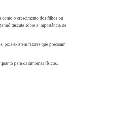
s como o crescimento dos filhos ou
Rennó discute sobre a importância de
s, pois existem fatores que precisam
quanto para os sintomas físicos,
ação nutricional, atividade física,
 vida dessas mulheres, pois muitas
em fatores que precisam ser pensados para melhorar a qualidade de vida