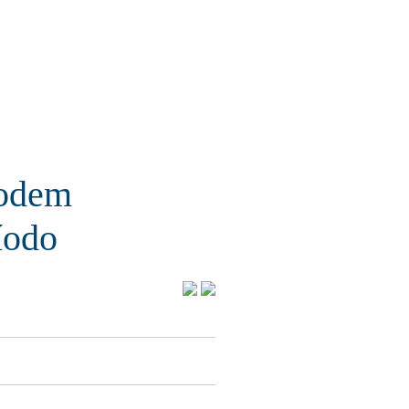
podem
íodo