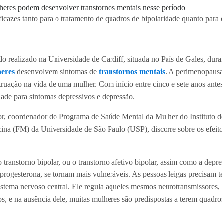
ficazes tanto para o tratamento de quadros de bipolaridade quanto para 
o realizado na Universidade de Cardiff, situada no País de Gales, dura
eres
desenvolvem sintomas de
transtornos mentais
. A perimenopausa
truação na vida de uma mulher. Com início entre cinco e sete anos ant
dade para sintomas depressivos e depressão.
r, coordenador do Programa de Saúde Mental da Mulher do Instituto de 
ina (FM) da Universidade de São Paulo (USP), discorre sobre os efeit
 transtorno bipolar, ou o transtorno afetivo bipolar, assim como a depr
 progesterona, se tornam mais vulneráveis. As pessoas leigas precisam 
istema nervoso central. Ele regula aqueles mesmos neurotransmissores,
os, e na ausência dele, muitas mulheres são predispostas a terem quadro