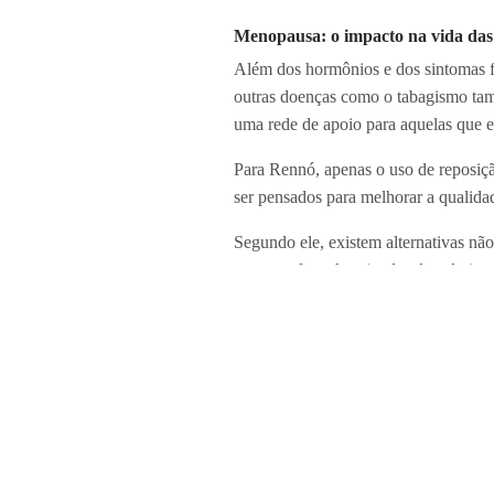
Menopausa: o impacto na vida das
Além dos hormônios e dos sintomas f
outras doenças como o tabagismo tamb
uma rede de apoio para aquelas que es
Para Rennó, apenas o uso de reposiçã
ser pensados para melhorar a qualida
Segundo ele, existem alternativas não
como os fogachos (ondas de calor).
“Tudo isso precisa ser muito bem ava
psicoterapia, uma série de situações
delas perdem totalmente o prazer pela
Apenas o uso de reposição hormonal n