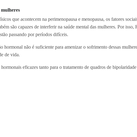
 mulheres
ísicos que acontecem na perimenopausa e menopausa, os fatores sociai
ém são capazes de interferir na saúde mental das mulheres. Por isso, 
tão passando por períodos difíceis.
o hormonal não é suficiente para amenizar o sofrimento dessas mulhere
de de vida.
 hormonais eficazes tanto para o tratamento de quadros de bipolaridade 
liado, por exemplo, mudanças de hábitos, cessação de tabagismo, readequ
 que não só ajudem como previnam, e o sofrimento que isso tudo gera na
 vida”, finaliza Rennó.
ão é suficiente para amenizar o sofrimento dessas mulheres, pois exist