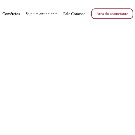
Comércios
Seja um anunciante
Fale Conosco
Área do anunciante