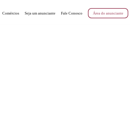
Comércios
Seja um anunciante
Fale Conosco
Área do anunciante