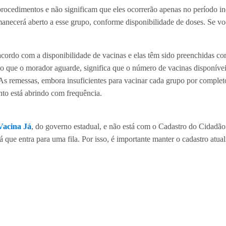
procedimentos e não significam que eles ocorrerão apenas no período i
necerá aberto a esse grupo, conforme disponibilidade de doses. Se vo
ordo com a disponibilidade de vacinas e elas têm sido preenchidas co
do que o morador aguarde, significa que o número de vacinas disponív
 As remessas, embora insuficientes para vacinar cada grupo por comple
to está abrindo com frequência.
Vacina Já
, do governo estadual, e não está com o Cadastro do Cidadão
á que entra para uma fila. Por isso, é importante manter o cadastro atua
PP Saúde Barueri, pelo call center (11) 4349-0600, na Unidade Básic
pelo
Portal da Saúde
.
aville e arredores? Inscreva-se na nossa newsletter! É grátis! Seman