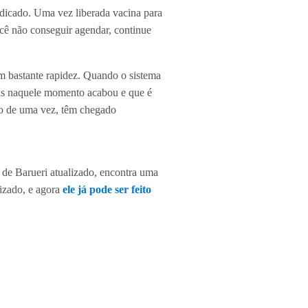
ndicado. Uma vez liberada vacina para
cê não conseguir agendar, continue
m bastante rapidez. Quando o sistema
eis naquele momento acabou e que é
to de uma vez, têm chegado
 de Barueri atualizado, encontra uma
lizado, e agora
ele já pode ser feito
a de Saúde (UBS) mais próxima da
almente, você receberá os destaques