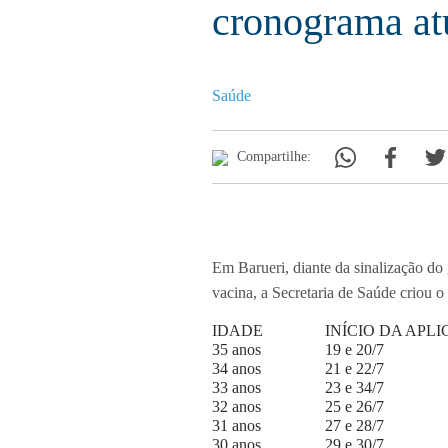
cronograma at
Saúde
Compartilhe:
Em Barueri, diante da sinalização do
vacina, a Secretaria de Saúde criou o
IDADE
INÍCIO DA APL
35 anos
19 e 20/7
34 anos
21 e 22/7
33 anos
23 e 34/7
32 anos
25 e 26/7
31 anos
27 e 28/7
30 anos
29 e 30/7