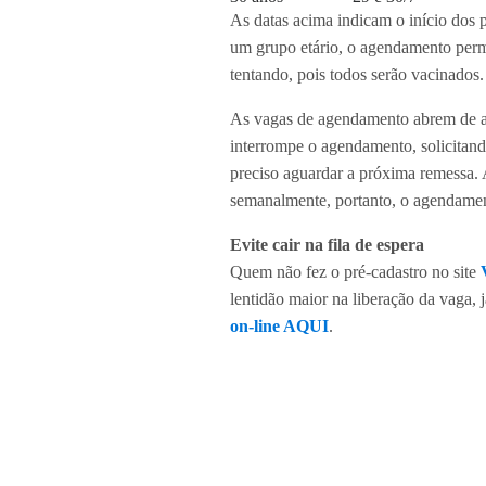
As datas acima indicam o início dos 
um grupo etário, o agendamento perma
tentando, pois todos serão vacinados.
As vagas de agendamento abrem de ac
interrompe o agendamento, solicitan
preciso aguardar a próxima remessa.
semanalmente, portanto, o agendamen
Evite cair na fila de espera
Quem não fez o pré-cadastro no site
lentidão maior na liberação da vaga, j
on-line AQUI
.
Agendamento
O agendamento pode ser feito pelo A
residência (somente em dias úteis) e 
Quer mais dicas e novidades de Alph