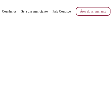
Comércios
Seja um anunciante
Fale Conosco
Área do anunciante