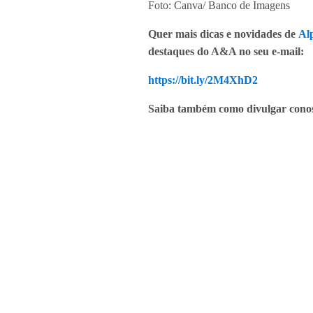
Foto: Canva/ Banco de Imagens
Quer mais dicas e novidades de
Alp
destaques do A&A no seu e-mail:
https://bit.ly/2M4XhD2
Saiba também como divulgar conos
Compartilhe:
(
Notícias relac