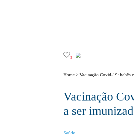
3
Home >
Vacinação Covid-19: bebês 
Vacinação Co
a ser imuniza
Saúde