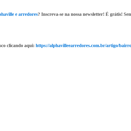
haville e arredores
? Inscreva-se na nossa newsletter! É grátis! S
co clicando aqui:
https://alphavilleearredores.com.br/artigo/bairr
ionadas