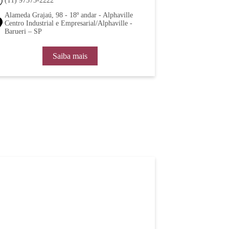
(11) 97573-2222
Alameda Grajaú, 98 - 18º andar - Alphaville
Centro Industrial e Empresarial/Alphaville -
Barueri – SP
Saiba mais