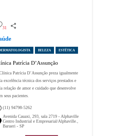
31
aúde
DERMATOLOGISTA
BELEZA
ESTÉTICA
línica Patrícia D’Assunção
Clínica Patrícia D’Assunção preza igualmente
la excelência técnica dos serviços prestados e
la relação de amor e cuidado que desenvolve
m seus pacientes.
(11) 94798-5262
Avenida Cauaxi, 293, sala 2719 - Alphaville
Centro Industrial e Empresarial/Alphaville.,
Barueri - SP