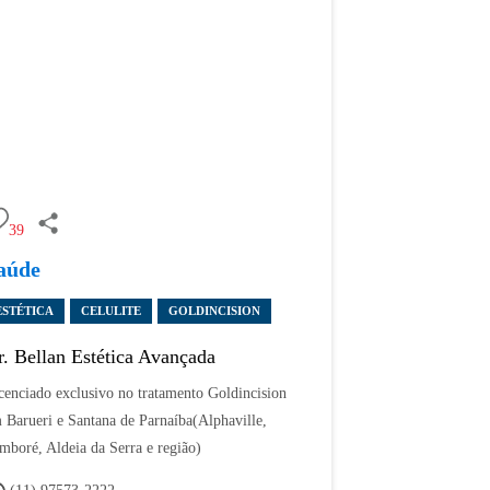
39
aúde
ESTÉTICA
CELULITE
GOLDINCISION
r. Bellan Estética Avançada
cenciado exclusivo no tratamento Goldincision
 Barueri e Santana de Parnaíba(Alphaville,
mboré, Aldeia da Serra e região)