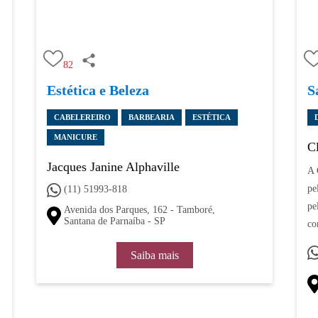
82
Estética e Beleza
S
CABELEREIRO
BARBEARIA
ESTÉTICA
MANICURE
C
Jacques Janine Alphaville
A 
pe
(11) 51993-818
pe
Avenida dos Parques, 162 - Tamboré,
Santana de Parnaíba - SP
co
Saiba mais